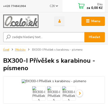
0
ks
CZK
+420 774641904
za
0,00 Kč
Menu
Hledat
Úvod
Přívěsky
BX300-I Přívěšek s karabinou - písmeno
BX300-I Přívěšek s karabinou -
písmeno