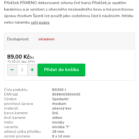
Přívěšek PÍSMENO dekorované zirkony čiré barvy Přívěšek je opatřen
karabinou a je vyroben z obecného nezávadného kovu a má povrchovou
úpravu rhodium Šperk lze použít jako ozdobnou část k náušnicím, řetízku
nebo náramku
celý popis
Dostupnost
skladem
89,00 Kč
/
ks
73,55 Kč
bez DPH
Přidat do košíku
Číslo produktu:
BX300-I
EAN kód:
8596403604430
Výrobce:
Sperky4U
povrchová úprava:
rhodium
materiál:
obecný kov
barva kamene:
čirá
druh kamene:
zirkon
motiv:
iniciály
varianta:
iniciála "I"
celková výška přívěšku:
28 mm
rozměr písmene:
8 x 10 mm