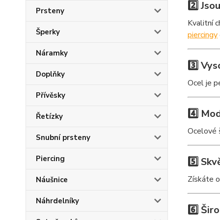
2️⃣ Jso
Prsteny
Kvalitní 
Šperky
piercingy
Náramky
3️⃣ Vy
Doplňky
Ocel je p
Přívěsky
4️⃣ Mo
Řetízky
Ocelové š
Snubní prsteny
Piercing
5️⃣ Skv
Získáte o
Náušnice
Náhrdelníky
6️⃣ Šir