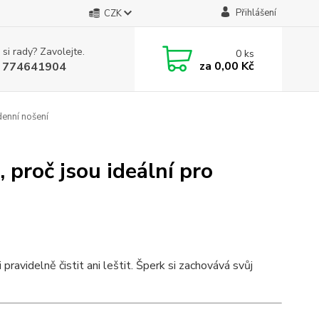
Přihlášení
CZK
 si rady? Zavolejte.
0
ks
za
0,00 Kč
 774641904
denní nošení
 proč jsou ideální pro
pravidelně čistit ani leštit. Šperk si zachovává svůj