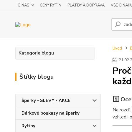
O NÁS
CENY RYTIN
PLATBY A DOPRAVA
VŠE O NÁK
Úvod
Kategorie blogu
21
.
02
.
Proč
Štítky blogu
každ
1️⃣ Oce
Šperky - SLEVY - AKCE
Na rozdíl
Dárkové poukazy na šperky
vzhled i 
Rytiny