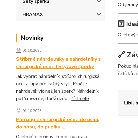
Sety šperků
Od jemnýc
HRAMAX
7️⃣ Ide
Ocelový š
Novinky
01.10.2025
🔗 Zá
Stříbrné náhrdelníky a náhrdelníky z
Pokud hle
chirurgické oceli | Stylové šperky
řetízků a
Jak vybrat náhrdelník: stříbro, chirurgická
ocel a tipy pro každý styl Proč je
náhrdelník víc než jen šperk? Náhrdelník
patří mezi nejstarší ozdo...
číst celé
Líbil 
01.10.2025
Piercing z chirurgické oceli do ucha,
do nosu, do pupíku ...
Ocelové piercingy: trend, kvalita a