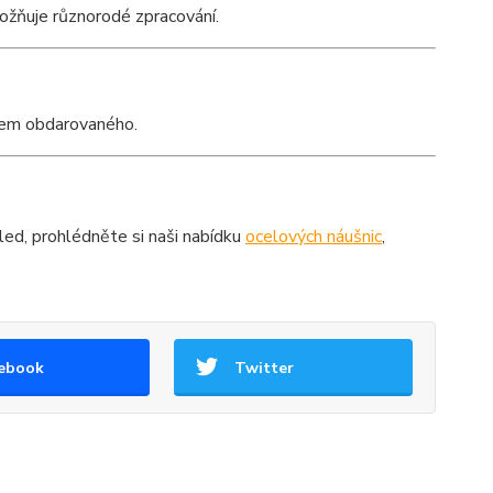
ožňuje různorodé zpracování.
usem obdarovaného.
led, prohlédněte si naši nabídku
ocelových náušnic
,
ebook
Twitter