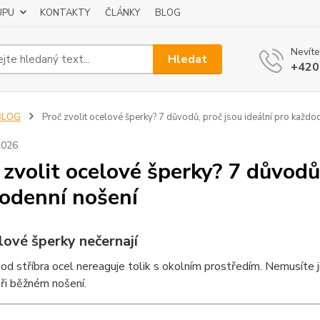
UPU
KONTAKTY
ČLÁNKY
BLOG
Nevíte
Hledat
+420
BLOG
Proč zvolit ocelové šperky? 7 důvodů, proč jsou ideální pro každo
2026
 zvolit ocelové šperky? 7 důvodů,
odenní nošení
lové šperky nečernají
 od stříbra ocel nereaguje tolik s okolním prostředím. Nemusíte ji 
při běžném nošení.