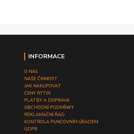
INFORMACE
O NÁS
NAŠE ČINNOST
JAK NAKUPOVAT
CENY RYTIN
PLATBY A DOPRAVA
OBCHODNÍ PODMÍNKY
REKLAMAČNÍ ŘÁD
KONTROLA PUNCOVNÍM ÚŘADEM
GDPR