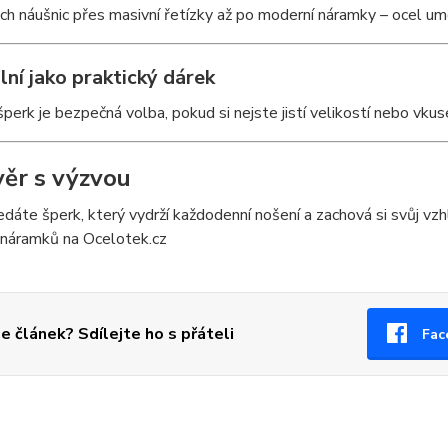
h náušnic přes masivní řetízky až po moderní náramky – ocel um
ální jako praktický dárek
perk je bezpečná volba, pokud si nejste jistí velikostí nebo vk
věr s výzvou
dáte šperk, který vydrží každodenní nošení a zachová si svůj vzh
 náramků na Ocelotek.cz
se článek? Sdílejte ho s přáteli
Fac