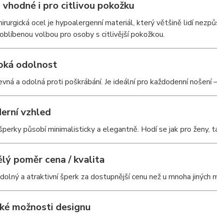
u vhodné i pro citlivou pokožku
chirurgická ocel je hypoalergenní materiál, který většině lidí ne
oblíbenou volbou pro osoby s citlivější pokožkou.
soká odolnost
evná a odolná proti poškrábání. Je ideální pro každodenní nošení – 
derní vzhled
perky působí minimalisticky a elegantně. Hodí se jak pro ženy, t
ělý poměr cena / kvalita
dolný a atraktivní šperk za dostupnější cenu než u mnoha jiných m
oké možnosti designu