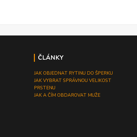
ČLÁNKY
JAK OBJEDNAT RYTINU DO ŠPERKU
JAK VYBRAT SPRÁVNOU VELIKOST
PRSTENU
JAK A ČÍM OBDAROVAT MUŽE