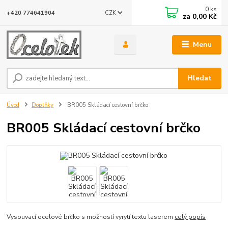
0
ks
CZK
+420 774641904
za
0,00 Kč
Menu
Hledat
Úvod
Doplňky
BR005 Skládací cestovní brčko
BR005 Skládací cestovní brčko
Vysouvací ocelové brčko s možností vyrytí textu laserem
celý popis