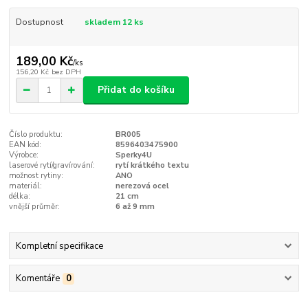
Dostupnost
skladem 12 ks
189,00 Kč
/
ks
156,20 Kč
bez DPH
Přidat do košíku
Číslo produktu:
BR005
EAN kód:
8596403475900
Výrobce:
Sperky4U
laserové rytí/gravírování:
rytí krátkého textu
možnost rytiny:
ANO
materiál:
nerezová ocel
délka:
21 cm
vnější průměr:
6 až 9 mm
Kompletní specifikace
Komentáře
0