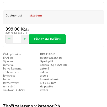
Dostupnost
skladem
399,00 Kč
/
ks
329,75 Kč
bez DPH
Přidat do košíku
Číslo produktu:
BP01186-E
EAN kód:
8596403135446
Výrobce:
Sperky4U
materiál:
stříbro (Ag 925/1000)
barva kamene:
zelená
druh kamene:
zirkon
hmotnost:
3,06 g
barva:
tmavě zelená
rozměr tyčky:
1,6 x 10 mm
umístění:
do pupíku
šroubvání kuličky:
vrchní
Zboží zařazeno v kategoriích