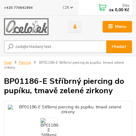
0
ks
CZK
+420 774641904
za
0,00 Kč
Menu
Hledat
Úvod
Piercing
BP01186-E Stříbrný piercing do pupíku, tmavě zelené
zirkony
BP01186-E Stříbrný piercing do
pupíku, tmavě zelené zirkony