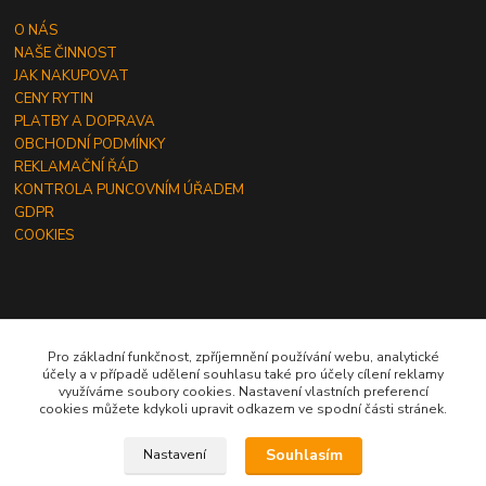
O NÁS
NAŠE ČINNOST
JAK NAKUPOVAT
CENY RYTIN
PLATBY A DOPRAVA
OBCHODNÍ PODMÍNKY
REKLAMAČNÍ ŘÁD
KONTROLA PUNCOVNÍM ÚŘADEM
GDPR
COOKIES
ČLÁNKY
Pro základní funkčnost, zpříjemnění používání webu, analytické
účely a v případě udělení souhlasu také pro účely cílení reklamy
JAK OBJEDNAT RYTINU DO ŠPERKU
využíváme soubory cookies. Nastavení vlastních preferencí
JAK VYBRAT SPRÁVNOU VELIKOST PRSTENU
cookies můžete kdykoli upravit odkazem ve spodní části stránek.
JAK A ČÍM OBDAROVAT MUŽE
Souhlasím
Nastavení