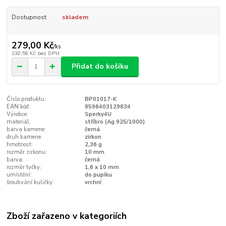
Dostupnost
skladem
279,00 Kč
/
ks
230,58 Kč
bez DPH
Přidat do košíku
Číslo produktu:
BP01017-K
EAN kód:
8596403129834
Výrobce:
Sperky4U
materiál:
stříbro (Ag 925/1000)
barva kamene:
černá
druh kamene:
zirkon
hmotnost:
2,36 g
rozměr zirkonu:
10 mm
barva:
černá
rozměr tyčky:
1,6 x 10 mm
umístění:
do pupíku
šroubvání kuličky:
vrchní
Zboží zařazeno v kategoriích