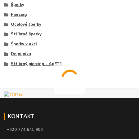
Šperky
Piercing
Ocelové šperky
Stříbrné šperky
Šperky v akci
Do pupíku
Stříbrný piercing - Ag925
KONTAKT
+420 774 641 904