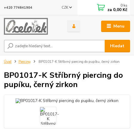
0
ks
CZK
+420 774641904
za
0,00 Kč
Menu
Hledat
Úvod
Piercing
BP01017-K Stříbrný piercing do pupíku, černý zirkon
BP01017-K Stříbrný piercing do
pupíku, černý zirkon